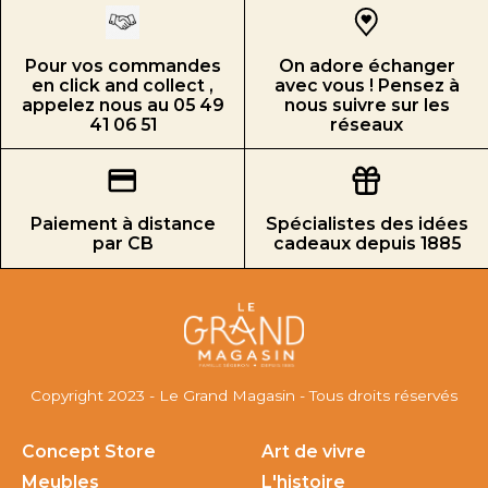
Pour vos commandes
On adore échanger
en click and collect ,
avec vous ! Pensez à
appelez nous au 05 49
nous suivre sur les
41 06 51
réseaux
Paiement à distance
Spécialistes des idées
par CB
cadeaux depuis 1885
Copyright 2023 - Le Grand Magasin - Tous droits réservés
Concept Store
Art de vivre
Meubles
L'histoire